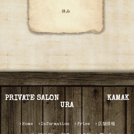
休み
PRIVATE SALON KAMAK
URA
Home
Information
Price
店舗情報