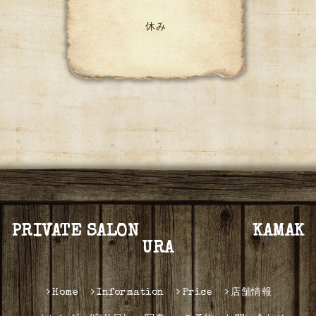
休み
PRIVATE SALON KAMAK
URA
Home
Information
Price
店舗情報