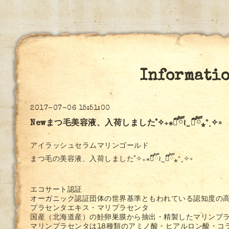
Informati
2017-07-06 15:51:00
Newまつ毛美容液、入荷しました˚✧₊⁎❝᷀ົཽ≀ˍ̮ ❝᷀ົཽ⁎⁺˳✧༚
アイラッシュセラムマリンゴールド
まつ毛の美容液、入荷しました˚✧₊⁎❝᷀ົཽ≀ˍ̮ ❝᷀ົཽ⁎⁺˳✧༚
エコサート認証
オーガニック認証団体の世界基準ともわれている認知度の
プラセンタエキス・マリプラセンタ
国産（北海道産）の鮭卵巣膜から抽出・精製したマリンプ
マリンプラセンタは18種類のアミノ酸・ヒアルロン酸・コ