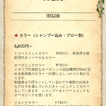
COLOR
★
カラー（シャンプー込み・ブロー別）
6,800円～
トリートメントカラー ¥6800~ 前処理＆後
処理付きノーマルなカラー
オーガニックカラー ¥7800~
イタリア代表的なオーガニック認証機関ICEAが定
める低刺激のカラー！白髪にもしっかりと色が入
ります。
刺激臭を70%カットしているので５種類のお好き
なアロマを選んでいただきトッピングしてカラー
をしていきます。シャンプー＆トリートメントも
オーガニックを使います。
イルミナカラー ￥7800~