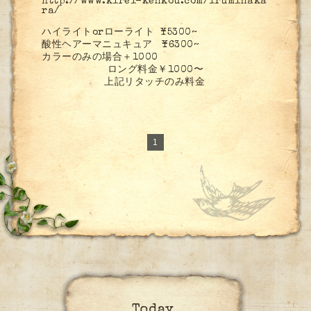
http://www.kirei-kenkou.com/iruminaka
ra/
ハイライトorローライト ¥5300~
酸性ヘアーマニュキュア ¥6300~
カラーのみの場合＋1000
ロング料金￥1000〜
上記リタッチのみ料金
1
Today